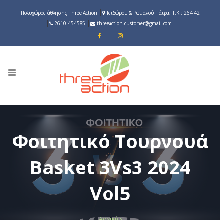
Παράκαμψη
Πολυχώρος άθλησης Three Action
Ισιδώρου & Ρωμανού Πάτρα, Τ.Κ.: 264 42
προς
2610 454585
threeaction.customer@gmail.com
το
κυρίως
περιεχόμενο
Toggle
navigation
Κεντρική
πλοήγηση
Φοιτητικό Τουρνουά
Basket 3Vs3 2024
Vol5
Αρχική